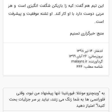
این تیم هم گفت: کیه زا بازیکن شگفت انگیزی است و هر
مربی دوست دارد با او کار کند. او تشنه موفقیت و پیشرفت
است.
منبع: خبرگزاری تسنیم
انتشار:
14 تیر 1398
بروزرسانی:
26 آبان 1399
گردآورنده:
malayro.ir
شناسه مطلب: 444
به "وینچنزو مونتلا: فیورنتینا تنها پیشنهاد من نبود، وقتی
فلورانسی ها به شما زنگ می زنند، نباید بر سر جزئیات بحث
کنید!" امتیاز دهید