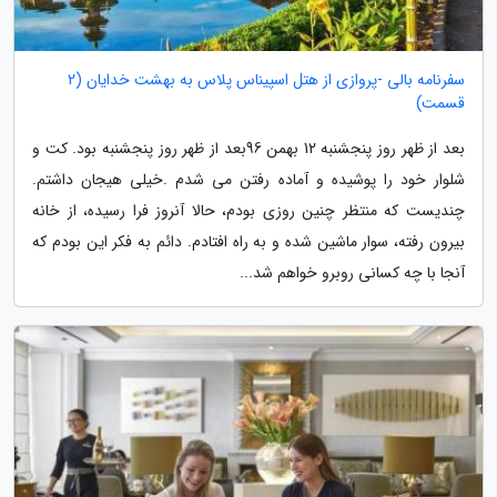
سفرنامه بالی -پروازی از هتل اسپیناس پلاس به بهشت خدایان (2
قسمت)
بعد از ظهر روز پنجشنبه 12 بهمن 96بعد از ظهر روز پنجشنبه بود. کت و
شلوار خود را پوشیده و آماده رفتن می شدم .خیلی هیجان داشتم.
چندیست که منتظر چنین روزی بودم، حالا آنروز فرا رسیده، از خانه
بیرون رفته، سوار ماشین شده و به راه افتادم. دائم به فکر این بودم که
آنجا با چه کسانی روبرو خواهم شد...