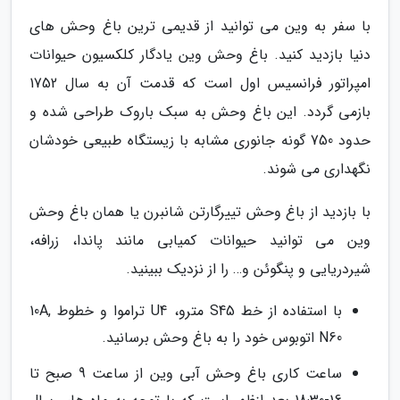
با سفر به وین می توانید از قدیمی ترین باغ وحش های
دنیا بازدید کنید. باغ وحش وین یادگار کلکسیون حیوانات
امپراتور فرانسیس اول است که قدمت آن به سال 1752
بازمی گردد. این باغ وحش به سبک باروک طراحی شده و
حدود 750 گونه جانوری مشابه با زیستگاه طبیعی خودشان
نگهداری می شوند.
با بازدید از باغ وحش تییرگارتن شانبرن یا همان باغ وحش
وین می توانید حیوانات کمیابی مانند پاندا، زرافه،
شیردریایی و پنگوئن و… را از نزدیک ببینید.
با استفاده از خط S45 مترو، U4 تراموا و خطوط 10A,
N60 اتوبوس خود را به باغ وحش برسانید.
ساعت کاری باغ وحش آبی وین از ساعت 9 صبح تا