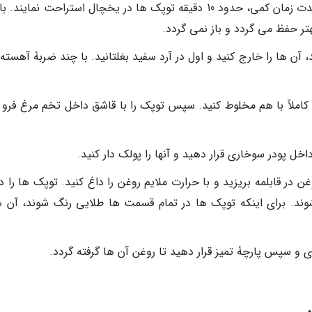
بعد از آماده کردن توپک ها، بهتر است برای مدت زمان کمی، حدود 10 دقیقه توپک ها در یخچال استراحت نماین
ر حفظ می گردد و باز نمی گردد.
آن ها را خارج کنید و اول در آرد سفید بغلتانید. با چند ضربۀ آهسته،
املاً با هم مخلوط کنید. سپس توپک را با قاشق داخل تخم مرغ فرو ب
اخل پودر سوخاری قرار دهید و آنها را پولک دار کنید.
غن در قابلمه بریزید و با حرارت ملایم روغن را داغ کنید. توپک ها را 
وند. برای اینکه توپک ها در تمام قسمت ها طلایی رنگ شوند، آن ها
و سپس پارچۀ تمیز قرار دهید تا روغن آن ها گرفته گردد.