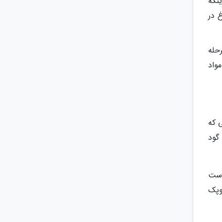
نکه
گوشت مرغ در
حله
مواد
 که
گود
دست
وپک