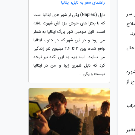
راهنمای سفر به ناپل؛ ایتالیا
 سر
ناپِل (Naples) یکی از شهر های ایتالیا است
که با پیتزا های خوش مزه اش شهرت یافته
لاح
است. ناپل سومین شهر بزرگ ایتالیا به شمار
د.
می رود و در این شهر که در جنوب ایتالیا
حال
واقع شده، بین 3 تا 4.4 میلیون نفر زندگی
می نمایند. البته باید به این نکته نیز توجه
کرد که ناپل شهری زیبا و امن در ایتالیا
هره
نیست و یکی...
 از
زاب
ظیر