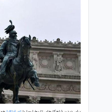
برای دیدن شاهکارهای تاریخ اروپا با
تور ایتالیا
همرا