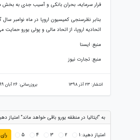
فرار سرمایه، بحران بانکی و آسیب جدی به بخش ما
اتحادیه اروپا، از اتحاد مالی و پولی یورو حمایت می نمایند و 30 درصد مردم نیز م
منبع: ایسنا
منبع: تجارت نیوز
انتشار:
23 آذر 1398
بروزرسانی:
26 آبان 1399
به "ایتالیا در منطقه یورو باقی خواهد ماند" امتیاز دهی
امتیاز دهید:
1
2
3
4
5
رای