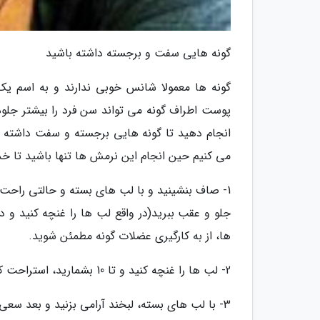
گونه هایی سفت و برجسته داشته باشید
گونه ها معمولا شانس خوبی ندارند و به اسم یک
پوست اطراف گونه می تواند سن فرد را بیشتر جلوه د
انجام دهید تا گونه هایی برجسته و سفت داشته با
می کنیم حین انجام این نرمش ها تنها باشید تا خد
1- صاف بنشینید و با لب های بسته و حالتی راحت، 
جلو و عقب ببرید(در واقع لب ها را غنچه کنید و د
ها، از به کارگیری عضلات گونه مطمئن شوید.
2- لب ها را غنچه کنید و تا 10 بشمارید، استراحت کنید و دوباره این حرکت را تا 10 بار انجام دهید.
3- با لب های بسته، لبخند آرامی بزنید و بعد سعی کنید گونه ها را به سمت داخل دهان و دندان ها بکشید.