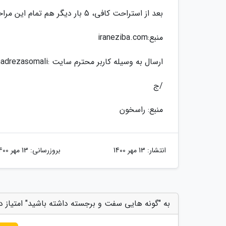
بعد از استراحت کافی، 5 بار دیگر هم تمام این مراحل را طی کنید.
منبع:iraneziba.com
ارسال به وسیله کاربر محترم سایت :mohamadrezasomali
/ج
منبع: راسخون
انتشار:
13 مهر 1400
بروزرسانی:
13 مهر 1400
به "گونه هایی سفت و برجسته داشته باشید" امتیاز د