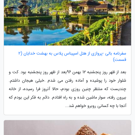
سفرنامه بالی -پروازی از هتل اسپیناس پلاس به بهشت خدایان (2
قسمت)
بعد از ظهر روز پنجشنبه 12 بهمن 96بعد از ظهر روز پنجشنبه بود. کت و
شلوار خود را پوشیده و آماده رفتن می شدم .خیلی هیجان داشتم.
چندیست که منتظر چنین روزی بودم، حالا آنروز فرا رسیده، از خانه
بیرون رفته، سوار ماشین شده و به راه افتادم. دائم به فکر این بودم که
آنجا با چه کسانی روبرو خواهم شد...