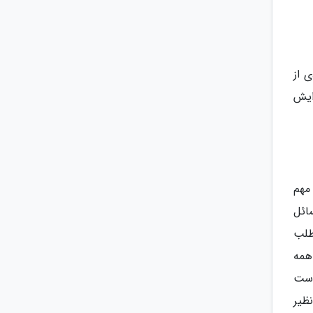
 از
ایش
مهم
ائل
طلب
همه
است
ظیر