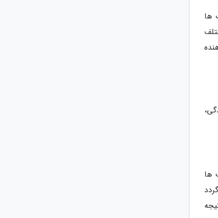
 ها
 مختلف
نشان دهنده
گی،
 ها
ردد
یجه