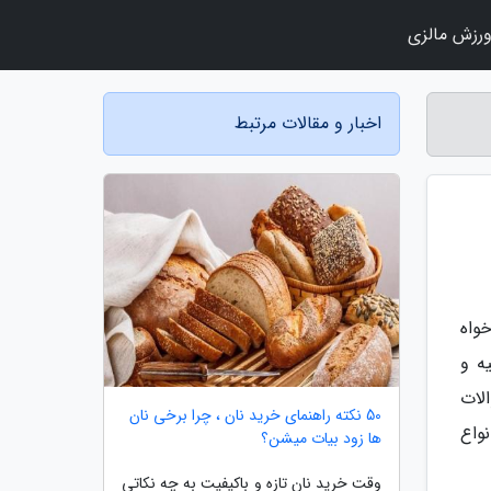
رزش مالزی
اخبار و مقالات مرتبط
واه
ه و
لات
50 نکته راهنمای خرید نان ، چرا برخی نان
واع
ها زود بیات میشن؟
وقت خرید نان تازه و باکیفیت به چه نکاتی