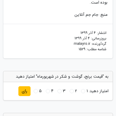
بوده است.
منبع: جام جم آنلاین
انتشار:
4 آذر 1399
بروزرسانی:
4 آذر 1399
گردآورنده:
malayro.ir
شناسه مطلب: 1529
به "قیمت برنج، گوشت و شکر در شهریورماه" امتیاز دهید
امتیاز دهید:
1
2
3
4
5
رای