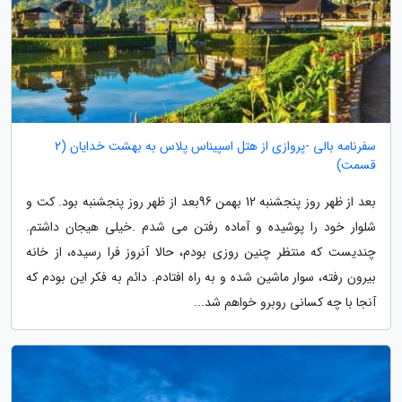
سفرنامه بالی -پروازی از هتل اسپیناس پلاس به بهشت خدایان (2
قسمت)
بعد از ظهر روز پنجشنبه 12 بهمن 96بعد از ظهر روز پنجشنبه بود. کت و
شلوار خود را پوشیده و آماده رفتن می شدم .خیلی هیجان داشتم.
چندیست که منتظر چنین روزی بودم، حالا آنروز فرا رسیده، از خانه
بیرون رفته، سوار ماشین شده و به راه افتادم. دائم به فکر این بودم که
آنجا با چه کسانی روبرو خواهم شد...