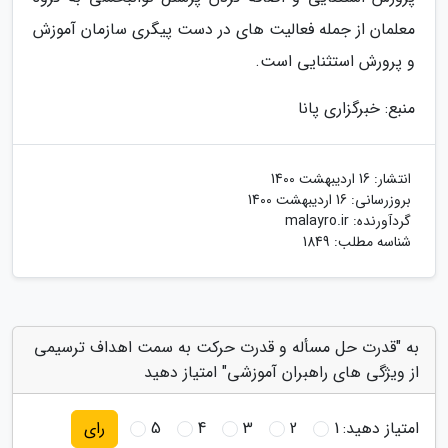
معلمان از جمله فعالیت های در دست پیگری سازمان آموزش
و پرورش استثنایی است.
منبع: خبرگزاری پانا
انتشار:
16 اردیبهشت 1400
بروزرسانی:
16 اردیبهشت 1400
گردآورنده:
malayro.ir
شناسه مطلب: 1849
به "قدرت حل مسأله و قدرت حرکت به سمت اهداف ترسیمی
از ویژگی های راهبران آموزشی" امتیاز دهید
امتیاز دهید:
1
2
3
4
5
رای