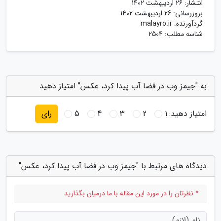
انتشار:
26 اردیبهشت 1402
بروزرسانی:
26 اردیبهشت 1402
گردآورنده:
malayro.ir
شناسه مطلب: 2504
به "جیمز وب در فضا آب پیدا کرد، عکس" امتیاز دهید
امتیاز دهید:
1
2
3
4
5
رای
دیدگاه های مرتبط با "جیمز وب در فضا آب پیدا کرد، عکس"
* نظرتان را در مورد این مقاله با ما درمیان بگذارید