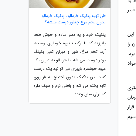
 به
وز به 28 گرم فیبر احتیاج دارد. یک عدد سیب دارای 5 گرم فیبر
طرز تهیه پنکیک خرمالو ، پنکیک خرمالو
بدون تخم مرغ چطور درست میشه؟
این
پنکیک خرمالو یه دسر ساده و خوش طعم
پاییزیه که با ترکیب پوره خرمالوی رسیده،
 را
آرد، تخم مرغ، شیر و میزان کمی بکینگ
رد.
پودر درست می شه. با خرمالو به عنوان یک
واد
میوه خوشمزه پاییزی می توانید یک درست
کنید. این پنکیک بدون احتیاج به فر روی
تابه پخته می شه و بافتی نرم و سبک داره
تری
که برای میان وعده...
بان
رار
یب حاوی 115 میلی گرم پتاسیم