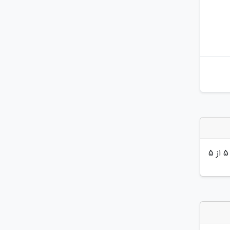
5
از 5