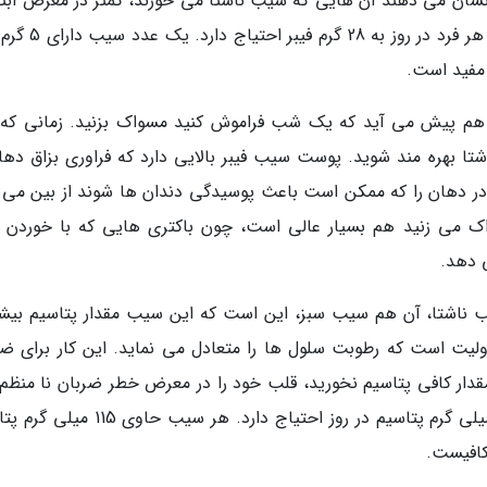
ه نشان می دهند آن هایی که سیب ناشتا می خورند، کمتر در معرض ابتلا
دیابت نوع دوم قرار می گیرند. طبق گفته پزشکان، هر فرد در ر
 مفید است.
 هم پیش می آید که یک شب فراموش کنید مسواک بزنید. زمانی که 
شتا بهره مند شوید. پوست سیب فیبر بالایی دارد که فراوری بزاق دهان
ر دهان را که ممکن است باعث پوسیدگی دندان ها شوند از بین می ب
 می زنید هم بسیار عالی است، چون باکتری هایی که با خوردن م
 دهد.
یب ناشتا، آن هم سیب سبز، این است که این سیب مقدار پتاسیم بیش
ولیت است که رطوبت سلول ها را متعادل می نماید. این کار برای ضر
قدار کافی پتاسیم نخورید، قلب خود را در معرض خطر ضربان نا منظم ق
داده اید. دانشمندان معتقدند که هر فرد به 4700 میلی گرم پتاسیم در روز احتیاج دارد. هر س
کافیست.