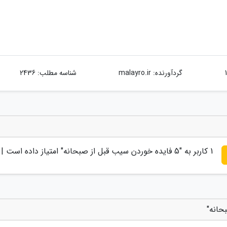
گردآورنده:
malayro.ir
شناسه مطلب: 2436
1
کاربر به "
5 فایده خوردن سیب قبل از صبحانه
" امتیاز داده است |