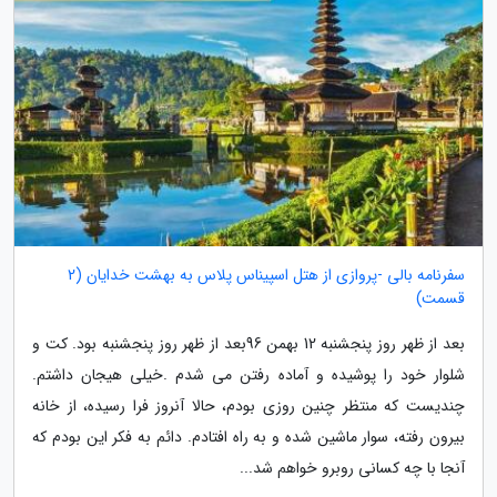
سفرنامه بالی -پروازی از هتل اسپیناس پلاس به بهشت خدایان (2
قسمت)
بعد از ظهر روز پنجشنبه 12 بهمن 96بعد از ظهر روز پنجشنبه بود. کت و
شلوار خود را پوشیده و آماده رفتن می شدم .خیلی هیجان داشتم.
چندیست که منتظر چنین روزی بودم، حالا آنروز فرا رسیده، از خانه
بیرون رفته، سوار ماشین شده و به راه افتادم. دائم به فکر این بودم که
آنجا با چه کسانی روبرو خواهم شد...