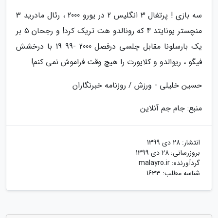
سه بازی ! پرتغال 3 انگلیس 2 در یورو 2000 ، رئال مادرید 3
منچستر یونایتد 4 که رونالدو هت تریک کرد! و رجحان 5 بر
یک بارسلونا مقابل چلسی درفصل 2000 -99 19 با درخشش
فیگو ، ریوالدو و کلایورت را هیچ وقت فراموش نمی کنم!
حسین خلیلی - ورزش / روزنامه خبرنگاران
منبع: جام جم آنلاین
انتشار:
28 دی 1399
بروزرسانی:
28 دی 1399
گردآورنده:
malayro.ir
شناسه مطلب: 1633