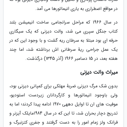
در مواقع اضطراری به یاری انیماتورها می آمد.
در سال 1966 که مراحل سرانجامی ساخت انیمیشن بلند
کتاب جنگل سپری می شد، والت دیزنی که یک سیگاری
حرفه ای بود مبتلا به سرطان ریه گشت و با وجود این که در
یک عمل جراحی ریهٔ سرطانی اش برداشته شد، اما چند
هفته بعد، در 15 دسامبر 1966 (آذر 1345) درگذشت.
میراث والت دیزنی
بدون شک مرگ دیزنی ضربهٔ مهلکی برای کمپانی دیزنی بود،
ولی باوجود انیماتورها و کارگردانان زیردست استودیو،
موفیت های ان تا اوایل دههی 1970 ادامه پیدا کردند؛ اما به
تدریج دچار بحران شد، تا این که در سال 1984مایلک آیزنر و
فرانک ولز زمام امور را به دست گرفتند و جفری کتزنبرگ و