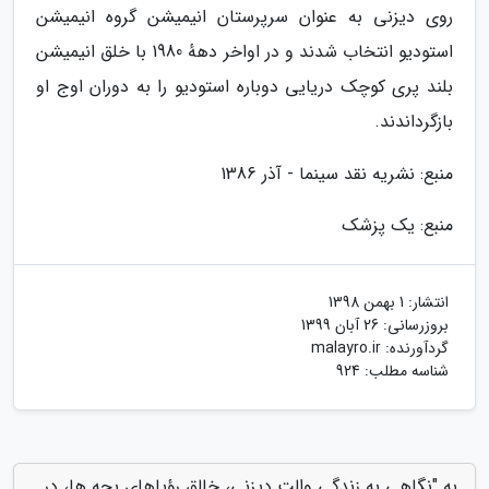
روی دیزنی به عنوان سرپرستان انیمیشن گروه انیمیشن
استودیو انتخاب شدند و در اواخر دههٔ 1980 با خلق انیمیشن
بلند پری کوچک دریایی دوباره استودیو را به دوران اوج او
بازگرداندند.
منبع: نشریه نقد سینما - آذر 1386
منبع: یک پزشک
انتشار:
1 بهمن 1398
بروزرسانی:
26 آبان 1399
گردآورنده:
malayro.ir
شناسه مطلب: 924
به "نگاهی به زندگی والت دیزنی، خالق رؤیاهای بچه ها، در