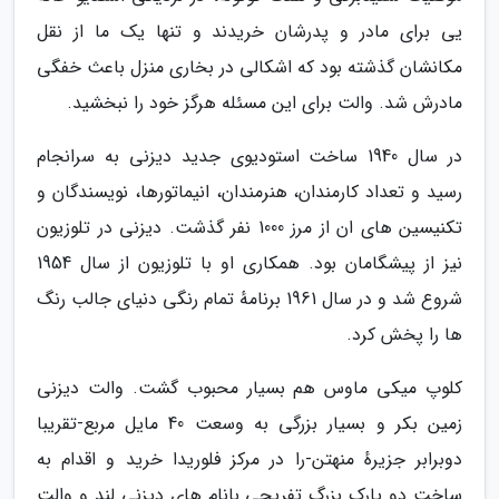
یی برای مادر و پدرشان خریدند و تنها یک ما از نقل
مکانشان گذشته بود که اشکالی در بخاری منزل باعث خفگی
مادرش شد. والت برای این مسئله هرگز خود را نبخشید.
در سال 1940 ساخت استودیوی جدید دیزنی به سرانجام
رسید و تعداد کارمندان، هنرمندان، انیماتورها، نویسندگان و
تکنیسین های ان از مرز 1000 نفر گذشت. دیزنی در تلوزیون
نیز از پیشگامان بود. همکاری او با تلوزیون از سال 1954
شروع شد و در سال 1961 برنامهٔ تمام رنگی دنیای جالب رنگ
ها را پخش کرد.
کلوپ میکی ماوس هم بسیار محبوب گشت. والت دیزنی
زمین بکر و بسیار بزرگی به وسعت 40 مایل مربع-تقریبا
دوبرابر جزیرهٔ منهتن-را در مرکز فلوریدا خرید و اقدام به
ساخت دو پارک بزرگ تفریحی بانام های دیزنی لند و والت