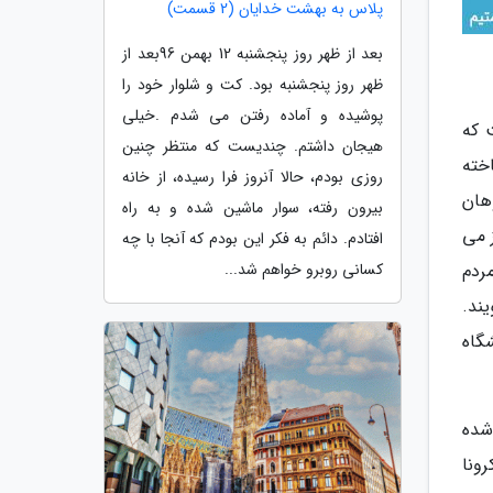
پلاس به بهشت خدایان (2 قسمت)
بعد از ظهر روز پنجشنبه 12 بهمن 96بعد از
ظهر روز پنجشنبه بود. کت و شلوار خود را
پوشیده و آماده رفتن می شدم .خیلی
است که
هیجان داشتم. چندیست که منتظر چنین
خته
روزی بودم، حالا آنروز فرا رسیده، از خانه
هان
بیرون رفته، سوار ماشین شده و به راه
 می
افتادم. دائم به فکر این بودم که آنجا با چه
کسانی روبرو خواهم شد...
مردم
ند.
گاه
شده
ونا