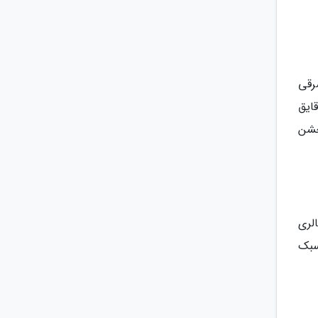
رقی
ایق
جشن
 مجموع، گالری
سبک