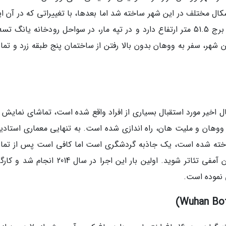
ا در اوایل قرن 223 میلادی به اشکال مختلف در این شهر ساخته شد اما بعدها، با تغییراتی که در آن 
شد، در سال 1981 به شکل کنونی ساخته شد. این برج 51.5 متر ارتفاع دارد و در تپه مار، در سواحل رودخانه یانگ 
 شهر، سفر به ووهان بدون بالا رفتن از ساختمان پنج طبقه زرد و تما
اخیر مورد استقبال بسیاری از افراد واقع شده است، تماشای نمایش 
ووهان و ملیت هان، راه اندازی شده است. به تنهایی معماری استادی
ته شده است، یک جاذبه گردشگری است اما کافی است پس از تما
این شگفتی معماری، برای تماشای نمایش وارد این آمفی تئاتر شوید. اولین بار این اجرا در سال 14
ی نموده است.