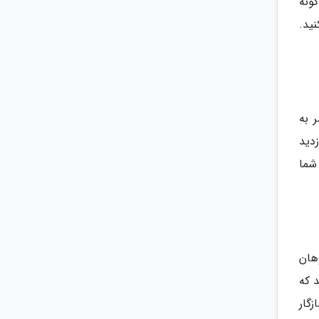
باغ کیوی آن، بیش از 70 درصد از گونه
ید.
 به
دید
شما
هان
 که
زگار