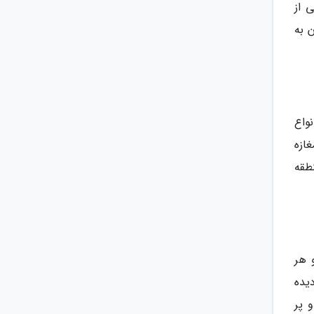
 از
 به
واع
ازه
طقه
 هر
یده
 پر