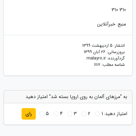
310 310
منبع: خبرآنلاین
انتشار:
5 اردیبهشت 1399
بروزرسانی:
26 آبان 1399
گردآورنده:
malayro.ir
شناسه مطلب: 1117
به "مرزهای آلمان به روی اروپا بسته شد" امتیاز دهید
امتیاز دهید:
1
2
3
4
5
رای