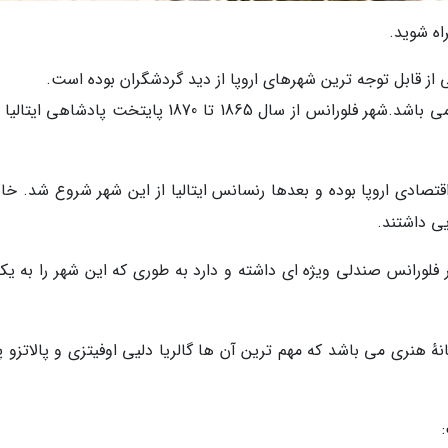
ه شوید.
از قابل توجه ترین شهرهای اروپا از دید گردشگران بوده است.
فلورانس هم کنون پایتخت ناحیه توسکانی ایتالیا می باشد.شهر فلورانس از سال 1865 تا 1870 پایتخت پادشا
اقتصادی اروپا بوده و بعدها رنسانس ایتالیا از این شهر شروع شد. خا
ی داشتند.
 فلورانس صندلی ویژه ای داشته و دارد به طوری که این شهر را به یکی
ٔ هنری می باشد که مهم ترین آن ها گالریا دلیی اوفیتزی و پالاتزو پ