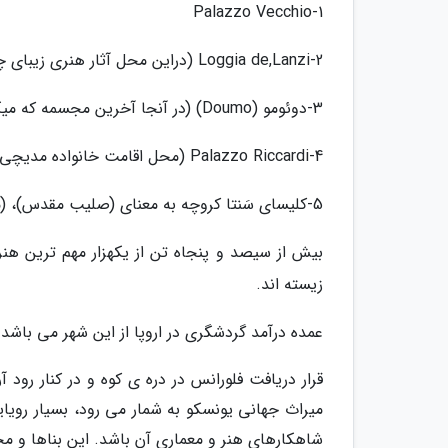
1-Palazzo Vecchio
2-Loggia de,Lanzi (دراین محل آثار هنری زیبای چلینی بنام Perseus دیده می گردد.)
3-دوئومو (Doumo) (در آنجا آخرین مجسمه که میکلانژ ساخت مشاهده می گردد.)
4-Palazzo Riccardi (محل اقامت خانواده مدیچی)
5-کلیسای سَنتا کروچه به معنای (صلیب مقدس)، (میکل آنژ و ماکیاولی در آنجا دفن شده اند.
بیش از سیصد و پنجاه تن از یکهزار مهم ترین هنرم
زیسته اند.
عمده درآمد گردشگری در اروپا از این شهر می باشد.
قرار دریافت فلورانس در دره ی کوه و در کنار رود
میراث جهانی یونسکو به شمار می رود، بسیار روی
شاهکارهای هنر و معماری آن باشد. این بناها و م