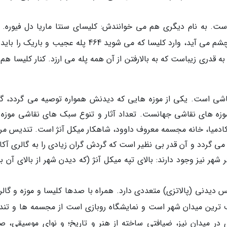
است. به نام دیگری هم می خوانندش: کلیسای سنتا ماریا دل فیوره. گ
آجری رنگ و بزرگ کلیسا اولین چیزی است که به چشم می آید، وارد کلیسا که می شوید 464 پله عجیب و با
ن به قدری زیباست که به بالارفتن از آن همه پله می ارزد. کنار کلیسا هم
قاشی است. یکی از موزه هایی که دیدنش همواره توصیه می گردد، گا
وزه های نقاشی جهانست. تعداد آثار و تنوع سبک های نقاشی موزه 
 آکادمیا، خانه مجسمه معروف داوود، شاهکار میکل آنژ است. تندیس مر
گردد و آن قدر بی نظیر است که گردش گران زیادی را به گالری آکاد
ر نیز وجود دارند: بالای تپه میکل آنژ (که دیدن شهر از بالای آن بس
س دیدنی (پالاتزی) متعددی دارد. همراه با صدها کلیسا و موزه و گالر
روف ترین میدان شهر است و نمایشگاه روبازی است از مجسمه ها و تن
 در میدان نیز، ضیافتی ساخته از هنر و تاریخ؛ و نوای موسیقی، ص