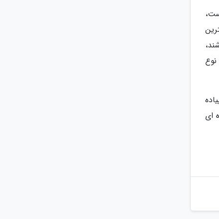
ست،
ترین
ند،
نوع
تی پیاده
 ای