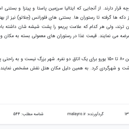
قرار دارند. از آنجایی که ایتالیا سرزمین پاستا و پیتزا و بستنی ا
از دکه ها گرفته تا رستوران ها. بستنی های فلورانس (جلاتو) نیز از به
ن ترند، ولی هر کدام که علامت پریمو را پشت شیشه شان داشته باش
 عرضه می نمایند. قیمت غذا در رستوران های معمولی بسته به مکان و 
هتل در فلورانس مانند دیگر شهرهای ایتالیاست. بین 80 تا 150 یورو برای یک اتاق دو نفره. شهر بزرگ نیست و به راح
ذاشت و شهرگردی کرد. به همین دلیل مکان هتل نقش مشخص نماینده
گردآورنده:
malayro.ir
شناسه مطلب: 544