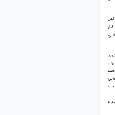
کهن
کنار
لری
رید
هان
همه
ایی
باب
م و