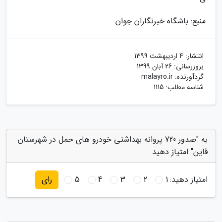
منبع: باشگاه خبرنگاران جوان
انتشار:
4 اردیبهشت 1399
بروزرسانی:
26 آبان 1399
گردآورنده:
malayro.ir
شناسه مطلب: 1115
به "صدور 720 پروانه بهداشتی خودرو های حمل در شهرستان
قاین" امتیاز دهید
امتیاز دهید:
1
2
3
4
5
رای