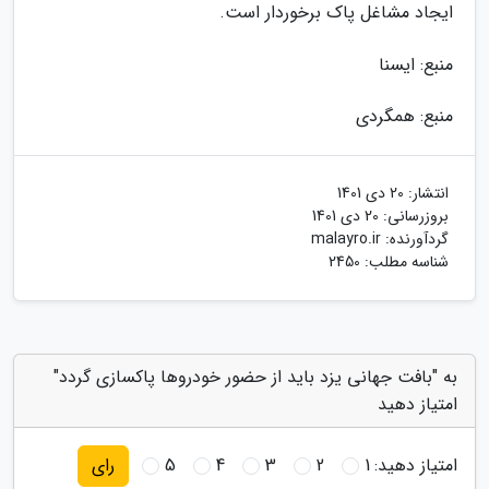
ایجاد مشاغل پاک برخوردار است.
منبع: ایسنا
منبع: همگردی
انتشار:
20 دی 1401
بروزرسانی:
20 دی 1401
گردآورنده:
malayro.ir
شناسه مطلب: 2450
به "بافت جهانی یزد باید از حضور خودروها پاکسازی گردد"
امتیاز دهید
امتیاز دهید:
1
2
3
4
5
رای