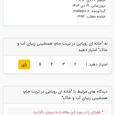
انتشار:
19 دی 1403
بروزرسانی:
19 دی 1403
گردآورنده:
malayro.ir
شناسه مطلب: 2652
به "خانه ای رویایی در تربت جام؛ همنشینی زیبای آب و
خاک" امتیاز دهید
امتیاز دهید:
1
2
3
4
5
رای
دیدگاه های مرتبط با "خانه ای رویایی در تربت جام؛
همنشینی زیبای آب و خاک"
* نظرتان را در مورد این مقاله با ما درمیان بگذارید