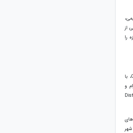
می،
 از
 را
تورنتو، شهری پرهیاهو و چندفرهنگی است که جاذبه‌های متعددی را در خود جای داده است. برج نمادین CN Tower، با
ام و
د. گشت‌وگذار در محله‌ی پر جنب و جوش Distillery
های
 شهر