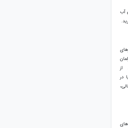
 آب
ید.
های
لمان
 از
 در
الی،
های