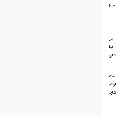
نب و
 این
هوا
شای
یعت
ارت،
شای