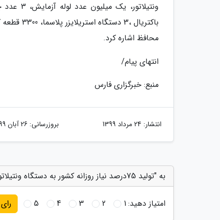
محافظ اشاره کرد.
انتهای پیام/
منبع: خبرگزاری فارس
انتشار:
24 مرداد 1399
بروزرسانی:
26 آبان 1399
به "تولید 75درصد نیاز روزانه کشور به دستگاه ونتیلاتور" امتیاز دهید
امتیاز دهید:
1
2
3
4
5
رای