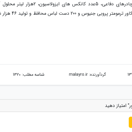
ونتیلاتور، یک میلیون عدد لوله آزمایش، 3 عدد چادرهای دفاعی، 5عدد کانکس های ایزولاسیون، 
باکتریال ،3 دستگاه استریلایزر پلاسما، 3300 قطعه کاور ترمومتر پروبی ج
گردآورنده:
malayro.ir
شناسه مطلب: 1320