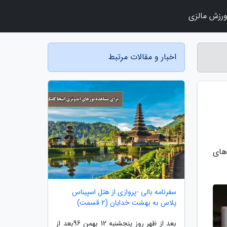
رزش مالزی
اخبار و مقالات مرتبط
های
سفرنامه بالی -پروازی از هتل اسپیناس
پلاس به بهشت خدایان (2 قسمت)
بعد از ظهر روز پنجشنبه 12 بهمن 96بعد از