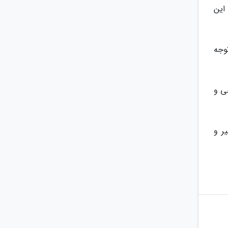
این
وجه
ی و
ر و