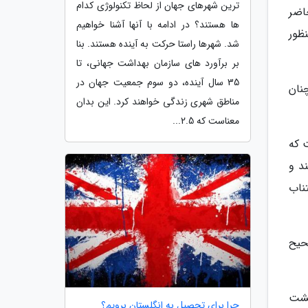
ترین شهرهای جهان از لحاظ تکنولوژی کدام
اضر
ها هستند؟ در ادامه با آنها آشنا خواهیم
ظور
شد. شهرها راستا حرکت به آینده هستند. بنا
بر برآورد های سازمان بهداشت جهانی، تا
35 سال آینده، دو سوم جمعیت جهان در
نان
مناطق شهری زندگی خواهند کرد. این بدان
معناست که 2.5...
 که
د و
تناب
حیح
گشت
چرا برای تحصیل به انگلستان برویم؟