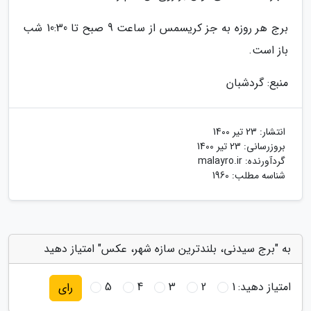
برج هر روزه به جز کریسمس از ساعت 9 صبح تا 10:30 شب
باز است.
منبع: گردشبان
انتشار:
23 تیر 1400
بروزرسانی:
23 تیر 1400
گردآورنده:
malayro.ir
شناسه مطلب: 1960
به "برج سیدنی، بلندترین سازه شهر، عکس" امتیاز دهید
امتیاز دهید:
1
2
3
4
5
رای