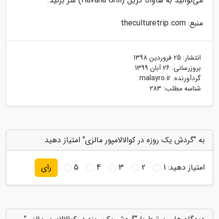
می‌توانید به هاوانا گریل (Havana Grill) سر بزنید.
منبع: theculturetrip.com
انتشار:
25 فروردین 1398
بروزرسانی:
26 آبان 1399
گردآورنده:
malayro.ir
شناسه مطلب: 283
به "گردش یک روزه در کوالالامپور مالزی" امتیاز دهید
امتیاز دهید:
1
2
3
4
5
رای