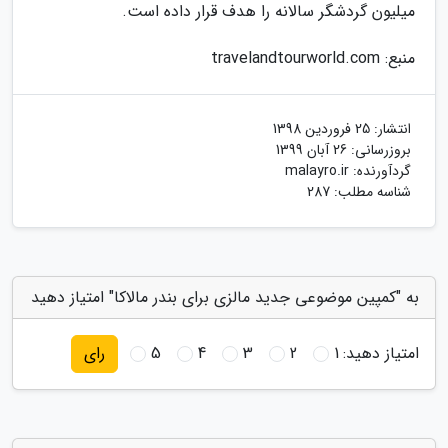
میلیون گردشگر سالانه را هدف قرار داده است.
منبع: travelandtourworld.com
انتشار:
25 فروردین 1398
بروزرسانی:
26 آبان 1399
گردآورنده:
malayro.ir
شناسه مطلب: 287
به "کمپین موضوعی جدید مالزی برای بندر مالاکا" امتیاز دهید
امتیاز دهید:
1
2
3
4
5
رای