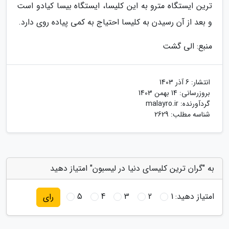
ترین ایستگاه مترو به این کلیسا، ایستگاه بیسا کیادو است
و بعد از آن رسیدن به کلیسا احتیاج به کمی پیاده روی دارد.
منبع: الی گشت
انتشار:
6 آذر 1403
بروزرسانی:
14 بهمن 1403
گردآورنده:
malayro.ir
شناسه مطلب: 2629
به "گران ترین کلیسای دنیا در لیسبون" امتیاز دهید
امتیاز دهید:
1
2
3
4
5
رای