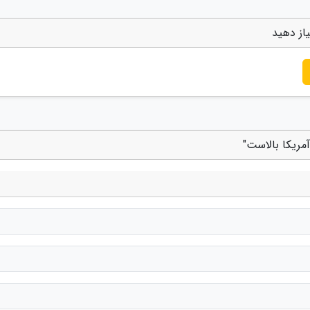
از دهید
مریکا بالاست"