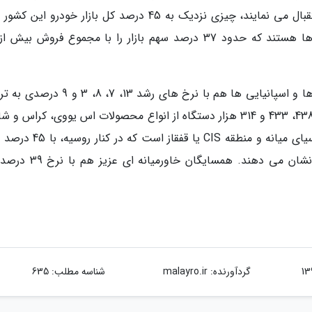
کنار اهالی کانادا از خودروهای مرتفع به دشت استقبال می نمایند، چیزی نزدیک به 45 درصد کل بازار خودرو ا
برگرفته اند. بعد از این دو کشور اما این اروپایی ها هستند که حدود 37 درصد سهم بازار را با مجموع فروش 
آلمانی ها، مردم انگلستان، ایتالیایی ها، فرانسوی ها و اسپانیایی ها هم با نرخ های رشد 13،
در شش ماهه ابتدایی سال 2019 تعداد 576، 518، 438، 433 و 314 هزار دستگاه از انواع محصولات اس یووی، کرا
بلند را خریداری نموده اند. نکته جالب این میان آسیای میانه و منطقه CIS یا 
بازار خود را به شدت هوادار محصولات بلندقامت نشان می دهند. همسایگ
گردآورنده:
malayro.ir
شناسه مطلب: 635