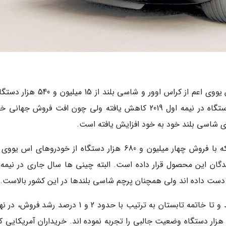
در واقع به رغم اینکه فروش مجموع خودروهای اس یووی اعم از کراس اوور و شاسی بلند از 
نیمه نخست سال 2018 به 15 میلیون و 60 هزار دستگاه در نیمه اول 2019 کاهش یافته ولی چون افت فروش جه
های شاسی بلند خود به خود افزایش یافته است.
در بین بازارهای مختلف هم فعلا این چین است که با فروش چهار میلیون و 680 هزار دستگاه از خودروهای 
یار سازندگان این محصول قرار داده است. البته چینی ها سال جاری در نیمه
 دست داده اند ولی همچنان پرچم شاسی بلندها در این کشور بالاست.
شاسی بلندها البته در آمریکا و کانادا گل کاشته اند و تا خاتمه تابستان به ترتیب با حدود 2 و 1 درصد ر
ا حجم کلی سه میلیون و 850 هزار دستگاه و 444 هزار دستگاه وضعیت جالبی را تجربه نموده اند. خریداران آمریکایی