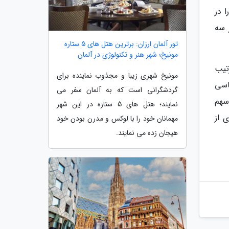
ین کشور را در
بیش از سه
تور آلمان ارزان: برترین هتل های 5 ستاره
مونیخ؛ شهر هنر و تکنولوژی در آلمان
 7، 8، 3 و 9 درصدی به ترتیب
مونیخ شهری زیبا و مجذوب نماینده برای
س و شاسی
گردشگرانی است که به آلمان سفر می
قفقاز است که در کنار روسیه، با 45 درصد سهم
نمایند؛ هتل های 5 ستاره در این شهر
ان خاورمیانه ای عزیز هم با نرخ 39 درصدی از
مهمانان خود را با لوکس و مدرن بودن خود
هیجان زده می نمایند.