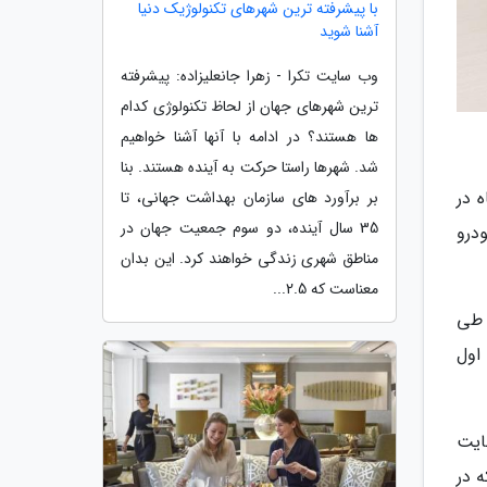
با پیشرفته ترین شهرهای تکنولوژیک دنیا
آشنا شوید
وب سایت تکرا - زهرا جانعلیزاده: پیشرفته
ترین شهرهای جهان از لحاظ تکنولوژی کدام
ها هستند؟ در ادامه با آنها آشنا خواهیم
شد. شهرها راستا حرکت به آینده هستند. بنا
15 میلیون و 540 هزار دستگاه در
بر برآورد های سازمان بهداشت جهانی، تا
35 سال آینده، دو سوم جمعیت جهان در
انی خودرو
مناطق شهری زندگی خواهند کرد. این بدان
معناست که 2.5...
اس یووی طی
 اول
شد فروش، در نهایت
 که در