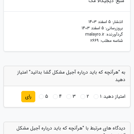
منبع: دیجیکالا مگ
انتشار:
5 اسفند 1403
بروزرسانی:
5 اسفند 1403
گردآورنده:
malayro.ir
شناسه مطلب: 2669
به "هرآنچه که باید درباره آجیل مشکل گشا بدانید" امتیاز
دهید
امتیاز دهید:
1
2
3
4
5
رای
دیدگاه های مرتبط با "هرآنچه که باید درباره آجیل مشکل