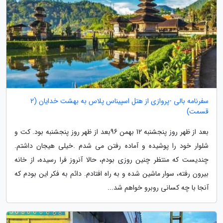
سفرنامه بالی -پروازی از هتل اسپیناس پلاس به بهشت خدایان (2
قسمت)
بعد از ظهر روز پنجشنبه 12 بهمن 96بعد از ظهر روز پنجشنبه بود. کت و
شلوار خود را پوشیده و آماده رفتن می شدم .خیلی هیجان داشتم.
چندیست که منتظر چنین روزی بودم، حالا آنروز فرا رسیده، از خانه
بیرون رفته، سوار ماشین شده و به راه افتادم. دائم به فکر این بودم که
آنجا با چه کسانی روبرو خواهم شد...