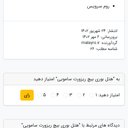
روم سرویس
انتشار:
24 شهریور 1402
بروزرسانی:
6 مهر 1402
گردآورنده:
malayro.ir
شناسه مطلب: 26
به "هتل بوری بیچ ریزورت سامویی" امتیاز دهید
امتیاز دهید:
1
2
3
4
5
رای
دیدگاه های مرتبط با "هتل بوری بیچ ریزورت سامویی"