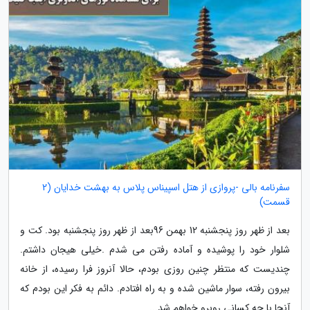
سفرنامه بالی -پروازی از هتل اسپیناس پلاس به بهشت خدایان (2
قسمت)
بعد از ظهر روز پنجشنبه 12 بهمن 96بعد از ظهر روز پنجشنبه بود. کت و
شلوار خود را پوشیده و آماده رفتن می شدم .خیلی هیجان داشتم.
چندیست که منتظر چنین روزی بودم، حالا آنروز فرا رسیده، از خانه
بیرون رفته، سوار ماشین شده و به راه افتادم. دائم به فکر این بودم که
آنجا با چه کسانی روبرو خواهم شد...