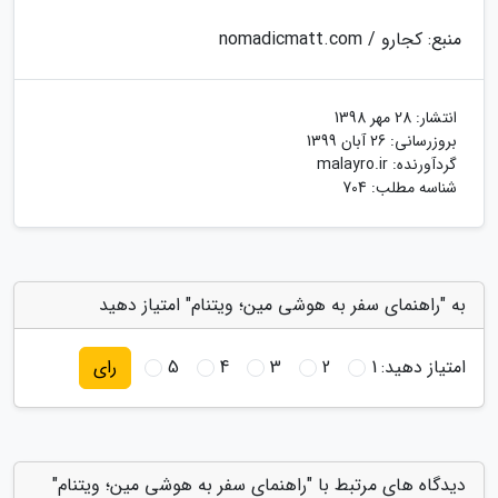
منبع: کجارو / nomadicmatt.com
انتشار:
28 مهر 1398
بروزرسانی:
26 آبان 1399
گردآورنده:
malayro.ir
شناسه مطلب: 704
به "راهنمای سفر به هوشی مین؛ ویتنام" امتیاز دهید
امتیاز دهید:
1
2
3
4
5
رای
دیدگاه های مرتبط با "راهنمای سفر به هوشی مین؛ ویتنام"