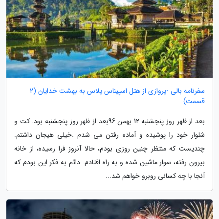
سفرنامه بالی -پروازی از هتل اسپیناس پلاس به بهشت خدایان (2
قسمت)
بعد از ظهر روز پنجشنبه 12 بهمن 96بعد از ظهر روز پنجشنبه بود. کت و
شلوار خود را پوشیده و آماده رفتن می شدم .خیلی هیجان داشتم.
چندیست که منتظر چنین روزی بودم، حالا آنروز فرا رسیده، از خانه
بیرون رفته، سوار ماشین شده و به راه افتادم. دائم به فکر این بودم که
آنجا با چه کسانی روبرو خواهم شد...