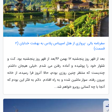
سفرنامه بالی -پروازی از هتل اسپیناس پلاس به بهشت خدایان (2
قسمت)
بعد از ظهر روز پنجشنبه 12 بهمن 96بعد از ظهر روز پنجشنبه بود. کت و
شلوار خود را پوشیده و آماده رفتن می شدم .خیلی هیجان داشتم.
چندیست که منتظر چنین روزی بودم، حالا آنروز فرا رسیده، از خانه
بیرون رفته، سوار ماشین شده و به راه افتادم. دائم به فکر این بودم که
آنجا با چه کسانی روبرو خواهم شد...