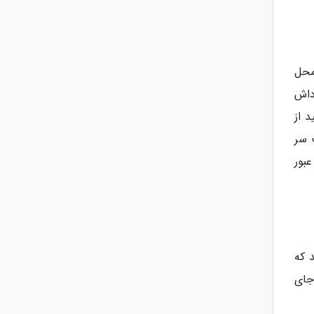
محل
اداش
 از
 سر
بور
 که
ه در جای