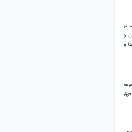
می نماید، در
ن و
ا و
وعه
فوق
وز،