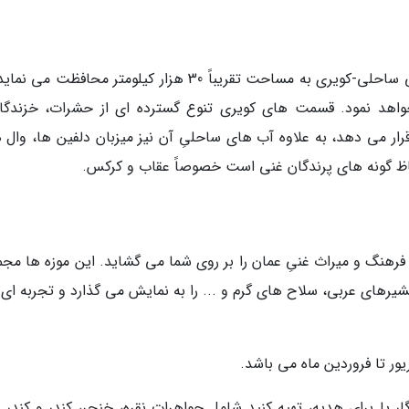
سازمان حفاظت از حیات وحش عمان از زیستگاهی ساحلی-کویری به مساحت تقریباً 30 هزار کیلومتر محافظت 
واهد نمود. قسمت های کویری تنوع گسترده ای از حشرات، خزندگا
رار می دهد، به علاوه آب های ساحلیِ آن نیز میزبان دلفین ها، وال ه
اظ گونه های پرندگان غنی است خصوصاً عقاب و کرکس.
فرهنگ و میراث غنیِ عمان را بر روی شما می گشاید. این موزه ها مجم
رهای عربی، سلاح های گرم و ... را به نمایش می گذارد و تجربه ای 
یور تا فروردین ماه می باشد.
ر یا برای هدیه، تهیه کنید شامل جواهرات نقره، خنجر، کندر و کندر س