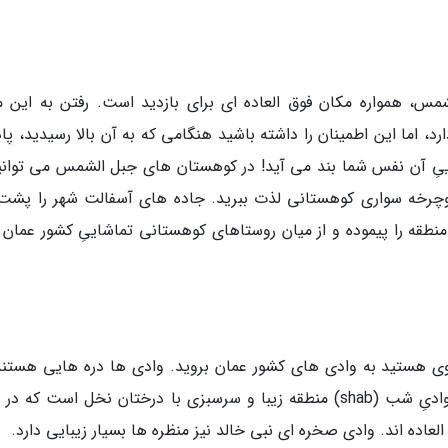
س، همواره مکان فوق العاده ای برای بازدید است. رفتن به این 
د، اما این اطمینان را داشته باشید هنگامی که به آن بالا رسیدید، پ
ییِ آن نفس شما بند می آید! در کوهستان های جبل الشمس می توانید
وچرخه سواری کوهستانی لذت ببرید. جاده های آسفالت شهر را پشت
طقه را پیموده و از میان روستاهای کوهستانی تماشاییِ کشور عمان ع
روی هستید به وادی های کشور عمان بروید. وادی ها دره هایی هستند
پس از بارش باران در آن ها رود جاری می گردد. وادیِ شب (shab) منطقه زیبا و سرسبزی با درختان نخل است ک
عاده اند. وادی صخره ای نبی خالد نیز منظره ها بسیار زیبایی دارد.