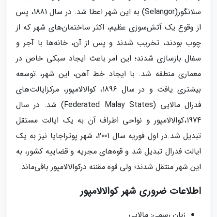
سلانگور(Selangor) به این شهر اعطا شد. در سال 1881، پس
از وقوع یک آتش‌سوزی عظیم، اکثر ساختمان‌های شهر که از
چوب بودند، تخریب شدند و پس از آن، خانه‌ها با آجر و
سفال بازسازی شدند؛ این امر باعث ایجاد سبکی خاص در
معماری منطقه شد. با ایجاد خط ‌آهن، این شهر، توسعه
بیشتری یافت و در سال 1896، کوالالامپور، مرکزایالت‌های
فدرال مالایی (Federated Malay States) شد. در سال
1974،کوالالامپور و نواحی اطراف آن به یک ایالت مستقل
تبدیل شد.در اول فوریه سال 2001، شهر پوتراجایا نیز به یک
ایالت فدرال تبدیل شد و قوه‌های مجریه و قضاییه کشور، به
این شهر منتقل شدند؛ ولی قوه مقننه درکوالالامپور باقی‌ماند.
اطلاعات ضروری شهر کوالالامپور
زبان رسمی: مالایی