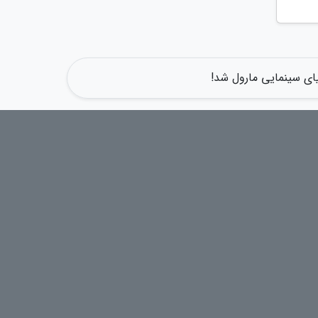
یای سینمایی مارول شد!