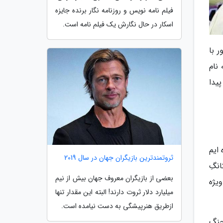
فیلم نامه نویس و روزنامه نگار برنده جایزه
اسکار در حال نگارش یک فیلم نامه است.
ونیور با
نام
 دومزدی (Avengers: Doomsday) تغییر پیدا
ایم
ثروتمندترین بازیگران جهان در سال 2019
نگِ
بعضی از بازیگران معروف جهان بیش از نیم
یژه
میلیارد دلار ثروت دارند! البته این مقدار تنها
ازطریق هنرپیشگی به دست نیامده است.
جنگ