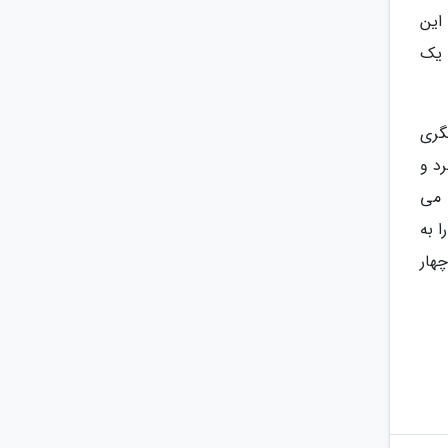
این
 یک
گفت انگیز دهه 2000 تست بازیگری
رد و
 می
 به
هار