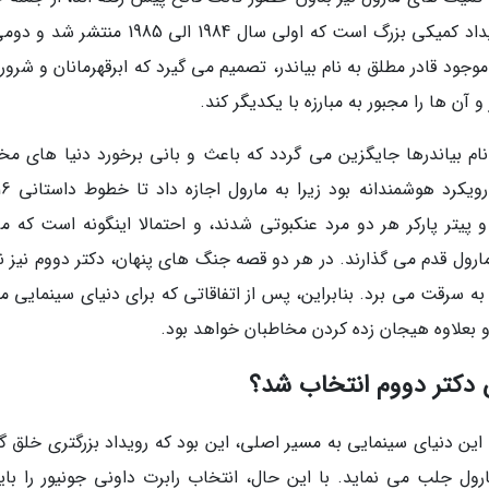
های پنهان. جنگ های پنهان در حقیقت نام دو رویداد کمیکی بزرگ است که اولی سال 1984 الی 985
 در نسخه دهه 80 میلادی، یک موجود قادر مطلق به نام بیاندر، تصمیم می گیرد که ابرقهرمانان و شر
و آن ها را مجبور به مبارزه با یکدیگر کند.
تی فضایی به نام بیاندرها جایگزین می گردد که باعث و بانی برخورد دنیا های م
ز و پیتر پارکر هر دو مرد عنکبوتی شدند، و احتمالا اینگونه است که م
رول قدم می گذارند. در هر دو قصه جنگ های پنهان، دکتر دووم نیز 
را به سرقت می برد. بنابراین، پس از اتفاقاتی که برای دنیای سینمایی م
 و بعلاوه هیجان زده کردن مخاطبان خواهد بود.
ش دکتر دووم انتخاب شد؟
این دنیای سینمایی به مسیر اصلی، این بود که رویداد بزرگتری خلق گر
رول جلب می نماید. با این حال، انتخاب رابرت داونی جونیور را باید