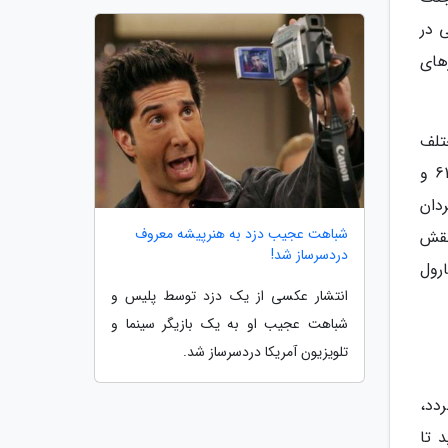
1 منتشر شد و دومی در
ورهای
ختلف
هستند و همه چیز را به آشوب می کشانند. این رویکرد هوشمندانه بود زیرا به مارول اجازه داد تا خطوط داستانی 616 و
ردان
شباهت عجیب دزد به هنرپیشه معروف
نقش
دردسرساز شد!
ارول
انتشار عکسی از یک دزد توسط پلیس و
شباهت عجیب او به یک بازیگر سینما و
تلویزیون آمریکا دردسرساز شد.
دد،
 تا