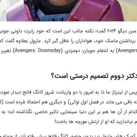
استودیوی مارول، این خبر را در جریان کامیک-کان سن دیگو 2024 گفت؛ نکته جالب این است که خود رابرت داونی ج
اشتن ماسک خود، هواداران را غافل گیر کرد. مارول بعلاوه گفت که 
فیلم از انتقام جویان: سلسله کانگ (Avengers: Doomsday) به انتقام جویان:
 دکتر دووم تصمیم درستی است؟
تیتراژ، ما تا به امروز با دو واریانت شرور کانگ فاتح دیدار نموده 
ه باقی می ماند در فصل اول لوکی) و دیگری هم احتمالا مُرده است (کا
ام از آن ها هم بر این دنیا سینمایی تاثیر خاصی نگذاشته اند؛ به و
م نیاندازید که او از ارتش مورچه ها باخت!
ِ کمیک های مارول نیز بدون حضور کانگ فاتح پیش رفته اند، از جمله 