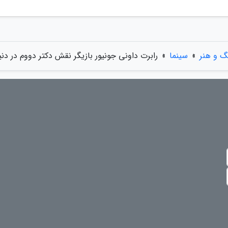
گ و هنر
»
سینما
»
رابرت داونی جونیور بازیگر نقش دکتر دووم در دن