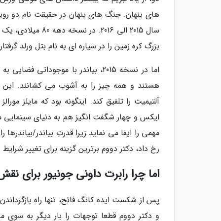
سال 2015 الی 2016.
بزرگ کره زمین را در سیاره ای به نام بتل ورلد گرفتار 
اما در نسخه 2015، بیاندر با موجودا
آلتیمیت را تلفیق کند. اینگونه بود که مایلز مورال
ایکس و چهار شگفت انگیز هم به دنیای سینمایی ما
مهمی را ایفا می نماید زیرا قدرتِ بیاندر/بیاندرها 
رخ داد، دکتر دووم برترین گزینه برای تغییر شرایط
اما چرا رابرت داونی جونیور برای نق
پس از شکست ایده کانگ فاتح، تنها راه بازگرداندن 
و دکتر دووم قطعا توجهات را بار دیگر به سوی ما