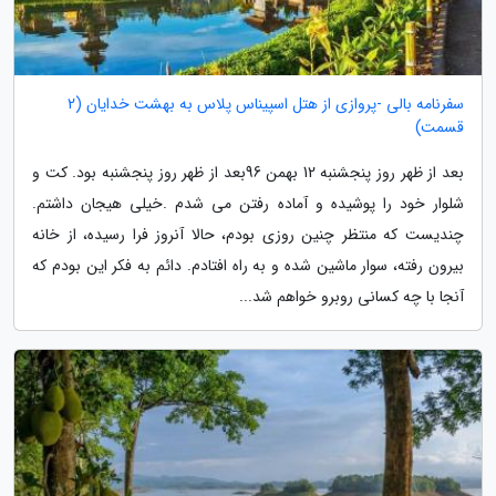
سفرنامه بالی -پروازی از هتل اسپیناس پلاس به بهشت خدایان (2
قسمت)
بعد از ظهر روز پنجشنبه 12 بهمن 96بعد از ظهر روز پنجشنبه بود. کت و
شلوار خود را پوشیده و آماده رفتن می شدم .خیلی هیجان داشتم.
چندیست که منتظر چنین روزی بودم، حالا آنروز فرا رسیده، از خانه
بیرون رفته، سوار ماشین شده و به راه افتادم. دائم به فکر این بودم که
آنجا با چه کسانی روبرو خواهم شد...