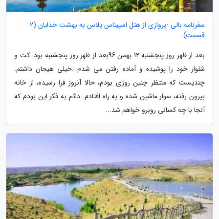
سفرنامه بالی -پروازی از هتل اسپیناس پلاس به بهشت خدایان (2
قسمت)
بعد از ظهر روز پنجشنبه 12 بهمن 96بعد از ظهر روز پنجشنبه بود. کت و
شلوار خود را پوشیده و آماده رفتن می شدم .خیلی هیجان داشتم.
چندیست که منتظر چنین روزی بودم، حالا آنروز فرا رسیده، از خانه
بیرون رفته، سوار ماشین شده و به راه افتادم. دائم به فکر این بودم که
آنجا با چه کسانی روبرو خواهم شد...