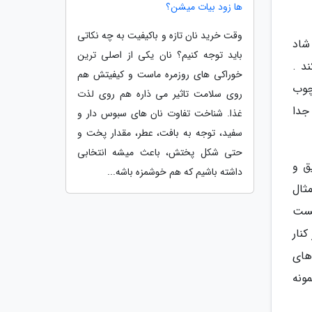
ها زود بیات میشن؟
وقت خرید نان تازه و باکیفیت به چه نکاتی
شاد
باید توجه کنیم؟ نان یکی از اصلی ترین
د .
خوراکی های روزمره ماست و کیفیتش هم
چوب
روی سلامت تاثیر می ذاره هم روی لذت
جدا
غذا. شناخت تفاوت نان های سبوس دار و
سفید، توجه به بافت، عطر، مقدار پخت و
حتی شکل پختش، باعث میشه انتخابی
ق و
داشته باشیم که هم خوشمزه باشه...
ثال
یست
نار
های
ونه