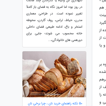
نگهداری گل وگیاه یا گذراندن چند ساعت
در روز بود؛ اما امروز نگاه به فضای باز کاملاً
 هم
تغییر نموده است. در طراحی معماری
ینت
مدرن، حیاط، تراس، روف گاردن، محوطه
یرد
استخر و باغ، ادامه طبیعی فضای داخلی
 از
خانه محسوب می شوند؛ جایی برای
 از
دورهمی های خانوادگی،...
 یا
 بر
شده
رهم
 از
 فرایند طراحی با همان متریال ها دکور تلویزیون و tv room خانه را
ی و
50 نکته راهنمای خرید نان ، چرا برخی نان