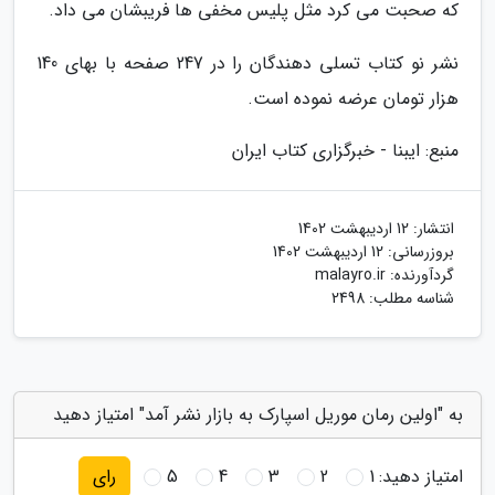
که صحبت می کرد مثل پلیس مخفی ها فریبشان می داد.
نشر نو کتاب تسلی دهندگان را در 247 صفحه با بهای 140
هزار تومان عرضه نموده است.
منبع: ایبنا - خبرگزاری کتاب ایران
انتشار:
12 اردیبهشت 1402
بروزرسانی:
12 اردیبهشت 1402
گردآورنده:
malayro.ir
شناسه مطلب: 2498
به "اولین رمان موریل اسپارک به بازار نشر آمد" امتیاز دهید
امتیاز دهید:
1
2
3
4
5
رای