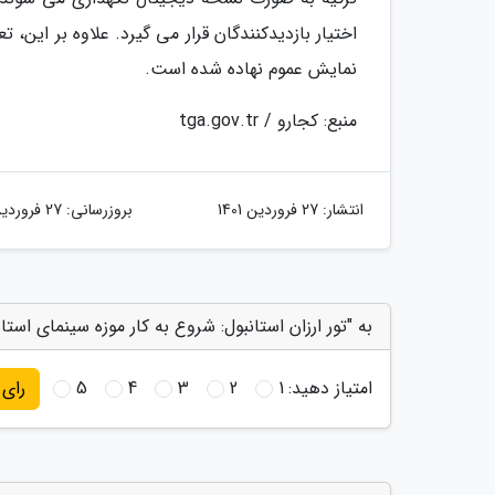
اختیار بازدیدکنندگان قرار می گیرد. علاوه بر این، 
نمایش عموم نهاده شده است.
منبع: کجارو / tga.gov.tr
انتشار:
27 فروردین 1401
بروزرسانی:
27 فروردین 1401
به "تور ارزان استانبول: شروع به کار موزه سینمای استا
امتیاز دهید:
1
2
3
4
5
رای