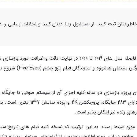
اطراتتان ثبت کنید. از استانبول زیبا دیدن کنید و لحظات زیبایی را د
سینمای تاریخی اطلس واقع در خیابان استقلال در فاصله سال های 2019 تا 2020 در نهایت دقت و ظرافت مورد باز
شد و با حضور رجب طیب اردوغان و جمعی از ستارگان سینمای هالیوود و سازندگان فی
194 می رسد و در جریان پروژه بازسازی دو ساله کلیه اجزای آن از سیستم صوتی تا جایگا
سالن بازسازی شده اند. سالن نمایش این سینما دارای 483 جایگاه، پروجکشن 4K و پرده نمای
رهای زنده نیز امکان پذیر است.
موزه سینما است. به این ترتیب که نسخه کلیه فیلم های تاریخ سین
علاوه در این موزه اطلاعات جامعی از فیلم های سینمای دنیا و ترکیه