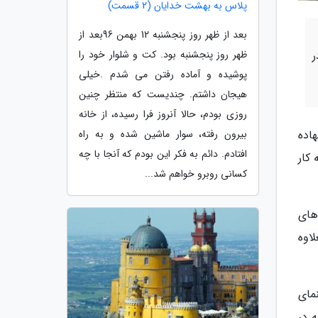
پلاس به بهشت خدایان (2 قسمت)
بعد از ظهر روز پنجشنبه 12 بهمن 96بعد از
ر
ظهر روز پنجشنبه بود. کت و شلوار خود را
پوشیده و آماده رفتن می شدم .خیلی
هیجان داشتم. چندیست که منتظر چنین
روزی بودم، حالا آنروز فرا رسیده، از خانه
سازی نهاده
بیرون رفته، سوار ماشین شده و به راه
افتادم. دائم به فکر این بودم که آنجا با چه
لم پنج چشم (Five Eyes) شروع به کار
کسانی روبرو خواهم شد...
ه های
ش 7*13 متری است. بعلاوه
مای
 در