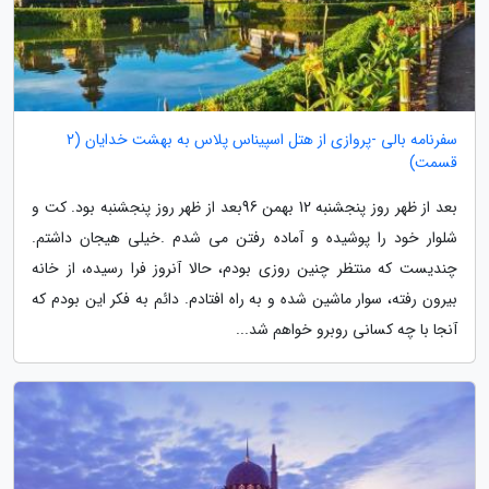
سفرنامه بالی -پروازی از هتل اسپیناس پلاس به بهشت خدایان (2
قسمت)
بعد از ظهر روز پنجشنبه 12 بهمن 96بعد از ظهر روز پنجشنبه بود. کت و
شلوار خود را پوشیده و آماده رفتن می شدم .خیلی هیجان داشتم.
چندیست که منتظر چنین روزی بودم، حالا آنروز فرا رسیده، از خانه
بیرون رفته، سوار ماشین شده و به راه افتادم. دائم به فکر این بودم که
آنجا با چه کسانی روبرو خواهم شد...