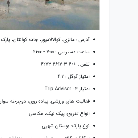
آدرس : مالزی، کوالالامپور، جاده کوانتان، پارک
ساعت دسترسی : 7:00 - 21:00
تلفن : +60 3-2617 6273
امتیاز گوگل : 4.2
امتیاز Trip Advisor : 4
فعالیت های ورزشی: پیاده روی، دوچرخه سوار
انواع تفریح: پیک نیک، عکاسی
نوع پارک: بوستان شهری