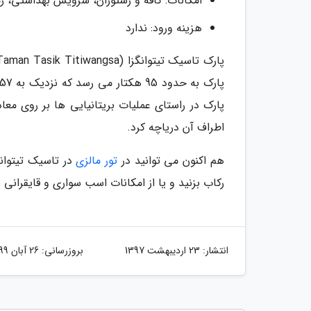
امکانات: کافه و رستوران، سرویس بهداشتی، ز
هزینه ورود: ندارد
پارک تاسیک تیتوانگزا (Taman Tasik Titiwangsa) یک بوستان وسیع و قدیمی در شمال شرق
پارک در راستای عملیات بریتانیایی ها بر روی مع
اطراف آن دریاچه کرد.
هم اکنون می توانید در
تور مالزی
در تاسیک تیتوان
رکاب بزنید و یا از امکانات اسب سواری و قایقرانی 
انتشار:
23 اردیبهشت 1397
بروزرسانی:
26 آبان 1399