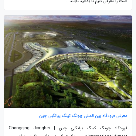
است را معرفی کنیم تا بدانید تایلند...
معرفی فرودگاه بین المللی چونگ کینگ ییانگبی چین
فرودگاه چونگ کینگ ییانگبی چین | Chongqing Jiangbei