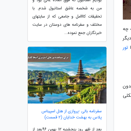
بودیم استانبول که فوق العاده عالی بود و
من به شخصه عاشق استانبول شدم. با
تحقیقات کاااامل و جامعی که از سایتهای
مختلف و سفرنامه های دوستان در سایت
 چه
خبرنگاران جمع نموده...
یگر
ا
تور
دون
کلی
سفرنامه بالی -پروازی از هتل اسپیناس
پلاس به بهشت خدایان (2 قسمت)
بعد از ظهر روز پنجشنبه 12 بهمن 96بعد از