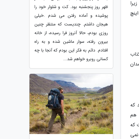
زیرا
ظهر روز پنجشنبه بود. کت و شلوار خود را
ه صورت پیچی می باشد. یک استثنا برای وسایلی نظیر ناخن گیر و موچین و چاقو با تیغه کمتر از 4 اینچ
پوشیده و آماده رفتن می شدم .خیلی
هیجان داشتم. چندیست که منتظر چنین
روزی بودم، حالا آنروز فرا رسیده، از خانه
بیرون رفته، سوار ماشین شده و به راه
افتادم. دائم به فکر این بودم که آنجا با چه
تاب
کسانی روبرو خواهم شد...
دان
 که
 هم
 که
 نمی