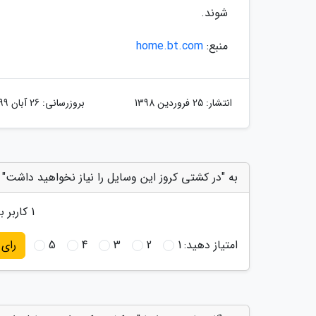
شوند.
منبع:
home.bt.com
انتشار:
25 فروردین 1398
بروزرسانی:
26 آبان 1399
به "در کشتی کروز این وسایل را نیاز نخواهید داشت" ا
1
کاربر به
امتیاز دهید:
1
2
3
4
5
رای