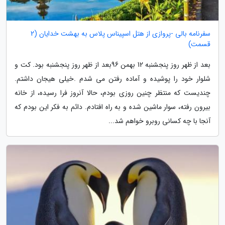
سفرنامه بالی -پروازی از هتل اسپیناس پلاس به بهشت خدایان (2
قسمت)
بعد از ظهر روز پنجشنبه 12 بهمن 96بعد از ظهر روز پنجشنبه بود. کت و
شلوار خود را پوشیده و آماده رفتن می شدم .خیلی هیجان داشتم.
چندیست که منتظر چنین روزی بودم، حالا آنروز فرا رسیده، از خانه
بیرون رفته، سوار ماشین شده و به راه افتادم. دائم به فکر این بودم که
آنجا با چه کسانی روبرو خواهم شد...