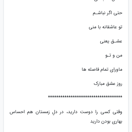
حتی ﺍﮔﺮ ﻧﺒﺎﺷـم
ﺗﻮ ﻋﺎﺷﻘﺎنه ﺑﺎ منی
ﻋﺸـﻖ یعنی
ﻣﻦ ﻭ ﺗـﻮ
ﻣﺎﻭﺭﺍی ﺗﻤﺎﻡ ﻓﺎصله ها
روز عشق مبارک
************************************
وقتی کسی را دوست دارید، در دلِ زمستان هم احساس
بهاری بودن دارید