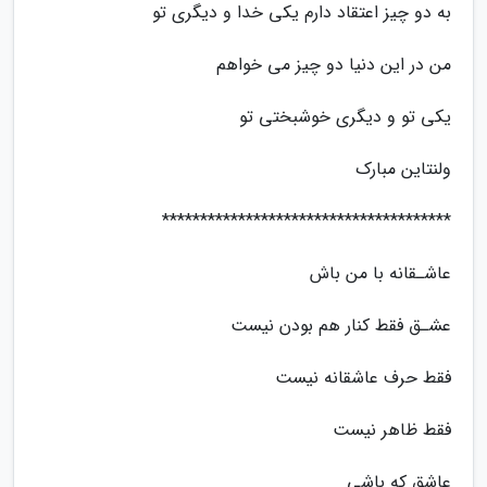
به دو چیز اعتقاد دارم یکی خدا و دیگری تو
من در این دنیا دو چیز می خواهم
یکی تو و دیگری خوشبختی تو
ولنتاین مبارک
**************************************
ﻋﺎﺷـﻘﺎنه ﺑﺎ ﻣﻦ ﺑﺎﺵ
ﻋﺸـﻖ ﻓﻘﻂ ﮐﻨﺎﺭ ﻫﻢ ﺑﻮﺩﻥ ﻧﯿﺴﺖ
ﻓﻘﻂ ﺣﺮﻑ ﻋﺎﺷﻘﺎﻧﻪ ﻧﯿﺴﺖ
ﻓﻘﻂ ﻇﺎﻫﺮ ﻧﯿﺴﺖ
ﻋﺎﺷﻖ که ﺑﺎشی