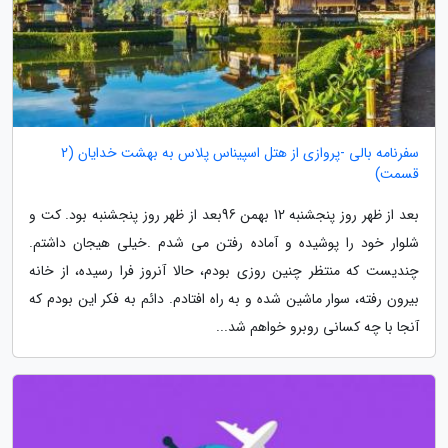
سفرنامه بالی -پروازی از هتل اسپیناس پلاس به بهشت خدایان (2
قسمت)
بعد از ظهر روز پنجشنبه 12 بهمن 96بعد از ظهر روز پنجشنبه بود. کت و
شلوار خود را پوشیده و آماده رفتن می شدم .خیلی هیجان داشتم.
چندیست که منتظر چنین روزی بودم، حالا آنروز فرا رسیده، از خانه
بیرون رفته، سوار ماشین شده و به راه افتادم. دائم به فکر این بودم که
آنجا با چه کسانی روبرو خواهم شد...