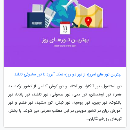
بهترین تور های امروز؛ از تور دو روزه نمک آبرود تا تور ساموئی تایلند
تور استانبول، تور آنکارا، تور آنتالیا و تور کوش آداسی از کشور ترکیه، به
همراه تور ارمنستان، تور دبی، تور ساموئی، تور تایلند، تور پاتایا، تور
بانکوک، تور چین، تور روسیه، تور کیش، تور مشهد، تور قشم و تور
آموزش زبان در کشور سویس در این مطلب معرفی می شوند. با بخش
تورهای روزخبرنگاران...