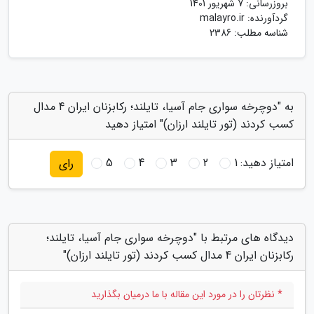
بروزرسانی:
7 شهریور 1401
گردآورنده:
malayro.ir
شناسه مطلب: 2386
به "دوچرخه سواری جام آسیا، تایلند؛ رکابزنان ایران 4 مدال
کسب کردند (تور تایلند ارزان)" امتیاز دهید
امتیاز دهید:
1
2
3
4
5
رای
دیدگاه های مرتبط با "دوچرخه سواری جام آسیا، تایلند؛
رکابزنان ایران 4 مدال کسب کردند (تور تایلند ارزان)"
* نظرتان را در مورد این مقاله با ما درمیان بگذارید