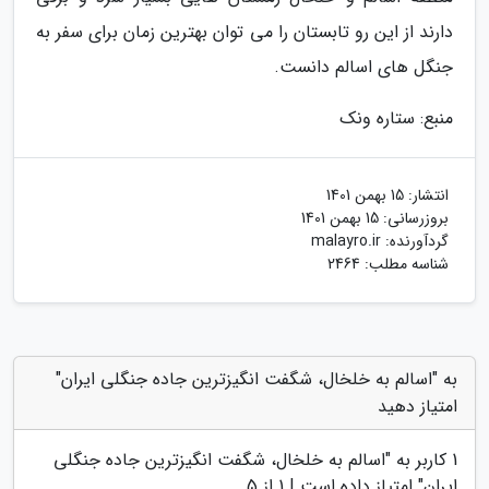
دارند از این رو تابستان را می توان بهترین زمان برای سفر به
جنگل های اسالم دانست.
منبع: ستاره ونک
انتشار:
15 بهمن 1401
بروزرسانی:
15 بهمن 1401
گردآورنده:
malayro.ir
شناسه مطلب: 2464
به "اسالم به خلخال، شگفت انگیزترین جاده جنگلی ایران"
امتیاز دهید
1
کاربر به "
اسالم به خلخال، شگفت انگیزترین جاده جنگلی
ایران
" امتیاز داده است |
1
از 5