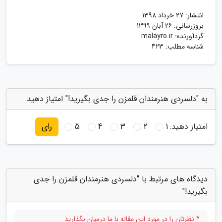
انتشار:
27 خرداد 1398
بروزرسانی:
26 آبان 1399
گردآورنده:
malayro.ir
شناسه مطلب: 423
به "دلسردی هنرمندان قلمزن را جدی بگیرید!" امتیاز دهید
امتیاز دهید:
1
2
3
4
5
رای
دیدگاه های مرتبط با "دلسردی هنرمندان قلمزن را جدی
بگیرید!"
* نظرتان را در مورد این مقاله با ما درمیان بگذارید