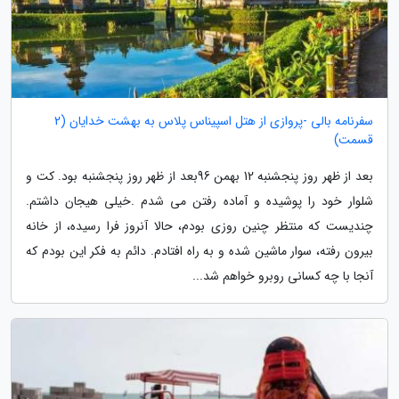
سفرنامه بالی -پروازی از هتل اسپیناس پلاس به بهشت خدایان (2
قسمت)
بعد از ظهر روز پنجشنبه 12 بهمن 96بعد از ظهر روز پنجشنبه بود. کت و
شلوار خود را پوشیده و آماده رفتن می شدم .خیلی هیجان داشتم.
چندیست که منتظر چنین روزی بودم، حالا آنروز فرا رسیده، از خانه
بیرون رفته، سوار ماشین شده و به راه افتادم. دائم به فکر این بودم که
آنجا با چه کسانی روبرو خواهم شد...